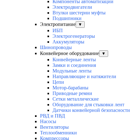
Компоненты автоматизации
Электродвигатели
Втулки шестерни муфты
Подшипники
Электропитание
▼
ИБП
Электрогенераторы
Аккумуляторы
Шинопроводы
Конвейерное оборудование
▼
Конвейерные ленты
Замки и соединения
Модульные ленты
Направляющие и натяжители
Цепи
Мотор-барабаны
Приводные ремни
Сетки металлические
Оборудование для стыковки лент
Датчики конвейерной безопасности
РВД и ПВД
Насосы
Вентиляторы
Теплообменники
Компрессоры