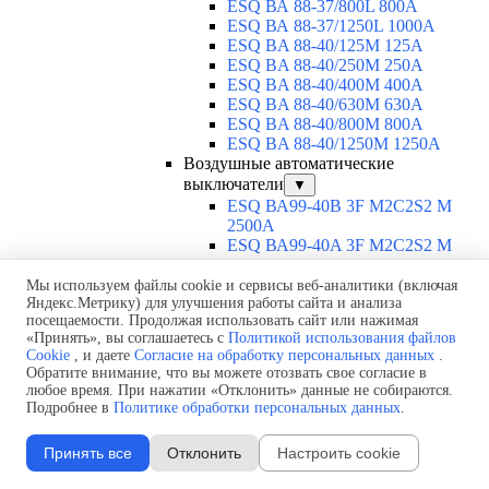
ESQ ВА 88-37/800L 800A
ESQ ВА 88-37/1250L 1000A
ESQ BA 88-40/125M 125A
ESQ BA 88-40/250M 250A
ESQ BA 88-40/400M 400A
ESQ BA 88-40/630М 630A
ESQ BA 88-40/800M 800A
ESQ BA 88-40/1250М 1250A
Воздушные автоматические
выключатели
▼
ESQ ВА99-40B 3F M2C2S2 M
2500A
ESQ ВА99-40A 3F M2C2S2 М
800A
ESQ ВА99-40A 3F M2C2S2 М
Мы используем файлы cookie и сервисы веб-аналитики (включая
Яндекс.Метрику) для улучшения работы сайта и анализа
630A
посещаемости. Продолжая использовать сайт или нажимая
ESQ ВА99-40A 3F M2C2S2 М
«Принять», вы соглашаетесь с
Политикой использования файлов
2000A
Cookie
, и даете
Согласие на обработку персональных данных
.
ESQ ВА99-40A 3F M2C2S2 М
Обратите внимание, что вы можете отозвать свое согласие в
1600A
любое время. При нажатии «Отклонить» данные не собираются.
ESQ ВА99-40A 3F M2C2S2 М
Подробнее в
Политике обработки персональных данных
.
1250A
ESQ ВА99-40A 3F M2C2S2 М
Принять все
Отклонить
Настроить cookie
1000A
ESQ ВА99-40A 3D M2C2S2 M