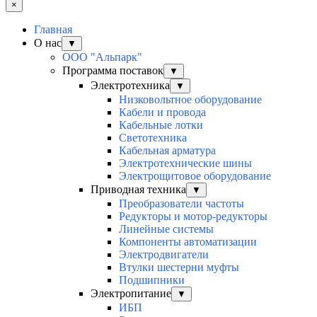
×
Главная
О нас
▼
ООО "Альпарк"
Программа поставок
▼
Электротехника
▼
Низковольтное оборудование
Кабели и провода
Кабельные лотки
Светотехника
Кабельная арматура
Электротехнические шины
Электрощитовое оборудование
Приводная техника
▼
Преобразователи частоты
Редукторы и мотор-редукторы
Линейные системы
Компоненты автоматизации
Электродвигатели
Втулки шестерни муфты
Подшипники
Электропитание
▼
ИБП