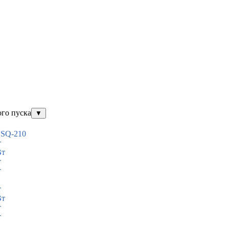
ого пуска
▼
ESQ-210
т
Вт
т
т
т
Вт
т
т