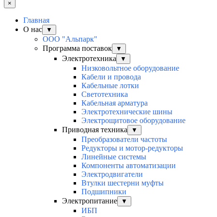
×
Главная
О нас
▼
ООО "Альпарк"
Программа поставок
▼
Электротехника
▼
Низковольтное оборудование
Кабели и провода
Кабельные лотки
Светотехника
Кабельная арматура
Электротехнические шины
Электрощитовое оборудование
Приводная техника
▼
Преобразователи частоты
Редукторы и мотор-редукторы
Линейные системы
Компоненты автоматизации
Электродвигатели
Втулки шестерни муфты
Подшипники
Электропитание
▼
ИБП