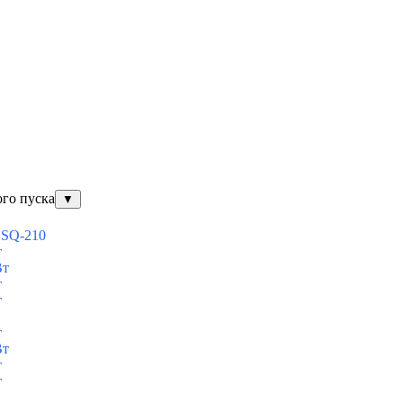
ого пуска
▼
ESQ-210
т
Вт
т
т
т
Вт
т
т