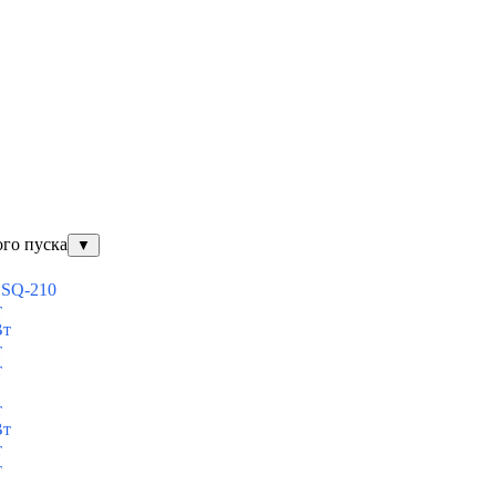
ого пуска
▼
ESQ-210
т
Вт
т
т
т
Вт
т
т