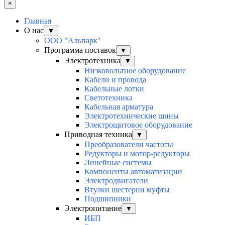
×
Главная
О нас
▼
ООО "Альпарк"
Программа поставок
▼
Электротехника
▼
Низковольтное оборудование
Кабели и провода
Кабельные лотки
Светотехника
Кабельная арматура
Электротехнические шины
Электрощитовое оборудование
Приводная техника
▼
Преобразователи частоты
Редукторы и мотор-редукторы
Линейные системы
Компоненты автоматизации
Электродвигатели
Втулки шестерни муфты
Подшипники
Электропитание
▼
ИБП