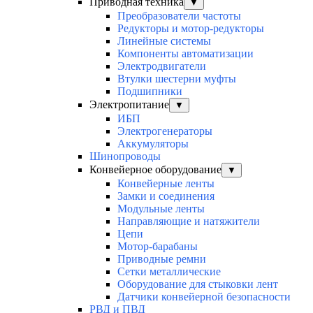
Приводная техника
▼
Преобразователи частоты
Редукторы и мотор-редукторы
Линейные системы
Компоненты автоматизации
Электродвигатели
Втулки шестерни муфты
Подшипники
Электропитание
▼
ИБП
Электрогенераторы
Аккумуляторы
Шинопроводы
Конвейерное оборудование
▼
Конвейерные ленты
Замки и соединения
Модульные ленты
Направляющие и натяжители
Цепи
Мотор-барабаны
Приводные ремни
Сетки металлические
Оборудование для стыковки лент
Датчики конвейерной безопасности
РВД и ПВД