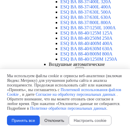
ESQ ВА 88-37/400L 320A
ESQ ВА 88-37/400L 400A
ESQ ВА 88-37/630L 500A
ESQ ВА 88-37/630L 630A
ESQ ВА 88-37/800L 800A
ESQ ВА 88-37/1250L 1000A
ESQ BA 88-40/125M 125A
ESQ BA 88-40/250M 250A
ESQ BA 88-40/400M 400A
ESQ BA 88-40/630М 630A
ESQ BA 88-40/800M 800A
ESQ BA 88-40/1250М 1250A
Воздушные автоматические
выключатели
▼
ESQ ВА99-40B 3F M2C2S2 M
Мы используем файлы cookie и сервисы веб-аналитики (включая
Яндекс.Метрику) для улучшения работы сайта и анализа
2500A
посещаемости. Продолжая использовать сайт или нажимая
ESQ ВА99-40A 3F M2C2S2 М
«Принять», вы соглашаетесь с
Политикой использования файлов
800A
Cookie
, и даете
Согласие на обработку персональных данных
.
ESQ ВА99-40A 3F M2C2S2 М
Обратите внимание, что вы можете отозвать свое согласие в
630A
любое время. При нажатии «Отклонить» данные не собираются.
ESQ ВА99-40A 3F M2C2S2 М
Подробнее в
Политике обработки персональных данных
.
2000A
ESQ ВА99-40A 3F M2C2S2 М
Принять все
Отклонить
Настроить cookie
1600A
ESQ ВА99-40A 3F M2C2S2 М