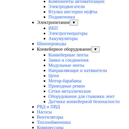
Компоненты автоматизации
Электродвигатели
Втулки шестерни муфты
Подшипники
Электропитание
▼
ИБП
Электрогенераторы
Аккумуляторы
Шинопроводы
Конвейерное оборудование
▼
Конвейерные ленты
Замки и соединения
Модульные ленты
Направляющие и натяжители
Цепи
Мотор-барабаны
Приводные ремни
Сетки металлические
Оборудование для стыковки лент
Датчики конвейерной безопасности
РВД и ПВД
Насосы
Вентиляторы
Теплообменники
Компрессоры