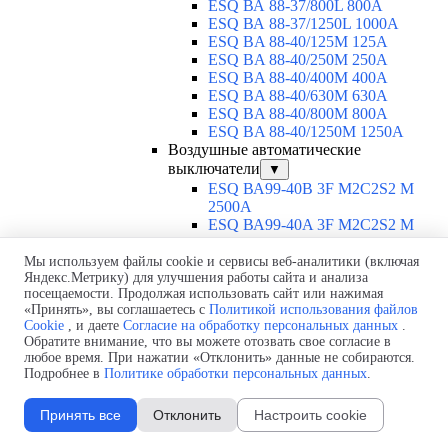
ESQ ВА 88-37/800L 800A
ESQ ВА 88-37/1250L 1000A
ESQ BA 88-40/125M 125A
ESQ BA 88-40/250M 250A
ESQ BA 88-40/400M 400A
ESQ BA 88-40/630М 630A
ESQ BA 88-40/800M 800A
ESQ BA 88-40/1250М 1250A
Воздушные автоматические
выключатели
▼
ESQ ВА99-40B 3F M2C2S2 M
2500A
ESQ ВА99-40A 3F M2C2S2 М
800A
ESQ ВА99-40A 3F M2C2S2 М
Мы используем файлы cookie и сервисы веб-аналитики (включая
Яндекс.Метрику) для улучшения работы сайта и анализа
630A
посещаемости. Продолжая использовать сайт или нажимая
ESQ ВА99-40A 3F M2C2S2 М
«Принять», вы соглашаетесь с
Политикой использования файлов
2000A
Cookie
, и даете
Согласие на обработку персональных данных
.
ESQ ВА99-40A 3F M2C2S2 М
Обратите внимание, что вы можете отозвать свое согласие в
1600A
любое время. При нажатии «Отклонить» данные не собираются.
ESQ ВА99-40A 3F M2C2S2 М
Подробнее в
Политике обработки персональных данных
.
1250A
ESQ ВА99-40A 3F M2C2S2 М
Принять все
Отклонить
Настроить cookie
1000A
ESQ ВА99-40A 3D M2C2S2 M