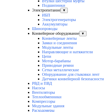
Втулки шестерни муфты
Подшипники
Электропитание
▼
ИБП
Электрогенераторы
Аккумуляторы
Шинопроводы
Конвейерное оборудование
▼
Конвейерные ленты
Замки и соединения
Модульные ленты
Направляющие и натяжители
Цепи
Мотор-барабаны
Приводные ремни
Сетки металлические
Оборудование для стыковки лент
Датчики конвейерной безопасности
РВД и ПВД
Насосы
Вентиляторы
Теплообменники
Компрессоры
Модульные здания
Расходомеры