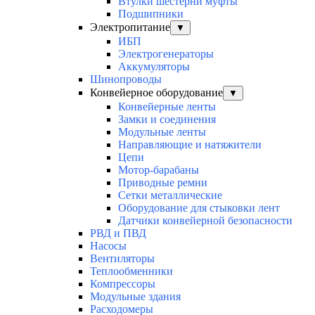
Втулки шестерни муфты
Подшипники
Электропитание
▼
ИБП
Электрогенераторы
Аккумуляторы
Шинопроводы
Конвейерное оборудование
▼
Конвейерные ленты
Замки и соединения
Модульные ленты
Направляющие и натяжители
Цепи
Мотор-барабаны
Приводные ремни
Сетки металлические
Оборудование для стыковки лент
Датчики конвейерной безопасности
РВД и ПВД
Насосы
Вентиляторы
Теплообменники
Компрессоры
Модульные здания
Расходомеры