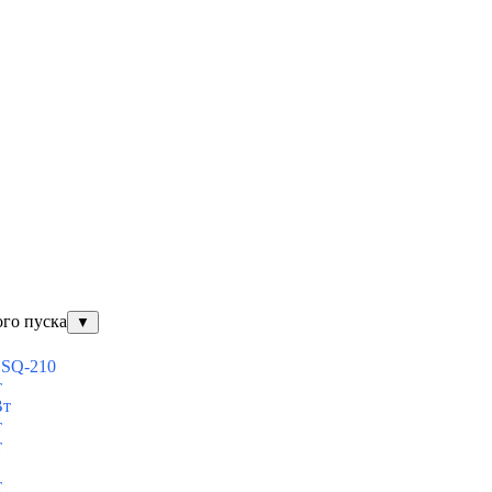
ого пуска
▼
ESQ-210
т
Вт
т
т
т