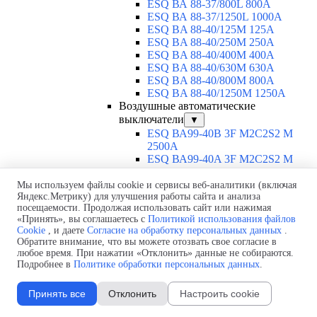
ESQ ВА 88-37/800L 800A
ESQ ВА 88-37/1250L 1000A
ESQ BA 88-40/125M 125A
ESQ BA 88-40/250M 250A
ESQ BA 88-40/400M 400A
ESQ BA 88-40/630М 630A
ESQ BA 88-40/800M 800A
ESQ BA 88-40/1250М 1250A
Воздушные автоматические
выключатели
▼
ESQ ВА99-40B 3F M2C2S2 M
2500A
ESQ ВА99-40A 3F M2C2S2 М
800A
ESQ ВА99-40A 3F M2C2S2 М
Мы используем файлы cookie и сервисы веб-аналитики (включая
Яндекс.Метрику) для улучшения работы сайта и анализа
630A
посещаемости. Продолжая использовать сайт или нажимая
ESQ ВА99-40A 3F M2C2S2 М
«Принять», вы соглашаетесь с
Политикой использования файлов
2000A
Cookie
, и даете
Согласие на обработку персональных данных
.
ESQ ВА99-40A 3F M2C2S2 М
Обратите внимание, что вы можете отозвать свое согласие в
1600A
любое время. При нажатии «Отклонить» данные не собираются.
ESQ ВА99-40A 3F M2C2S2 М
Подробнее в
Политике обработки персональных данных
.
1250A
ESQ ВА99-40A 3F M2C2S2 М
Принять все
Отклонить
Настроить cookie
1000A
ESQ ВА99-40A 3D M2C2S2 M