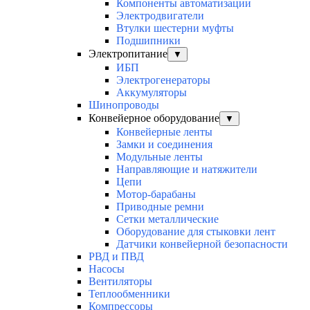
Компоненты автоматизации
Электродвигатели
Втулки шестерни муфты
Подшипники
Электропитание
▼
ИБП
Электрогенераторы
Аккумуляторы
Шинопроводы
Конвейерное оборудование
▼
Конвейерные ленты
Замки и соединения
Модульные ленты
Направляющие и натяжители
Цепи
Мотор-барабаны
Приводные ремни
Сетки металлические
Оборудование для стыковки лент
Датчики конвейерной безопасности
РВД и ПВД
Насосы
Вентиляторы
Теплообменники
Компрессоры