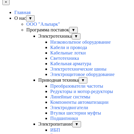
×
Главная
О нас
▼
ООО "Альпарк"
Программа поставок
▼
Электротехника
▼
Низковольтное оборудование
Кабели и провода
Кабельные лотки
Светотехника
Кабельная арматура
Электротехнические шины
Электрощитовое оборудование
Приводная техника
▼
Преобразователи частоты
Редукторы и мотор-редукторы
Линейные системы
Компоненты автоматизации
Электродвигатели
Втулки шестерни муфты
Подшипники
Электропитание
▼
ИБП