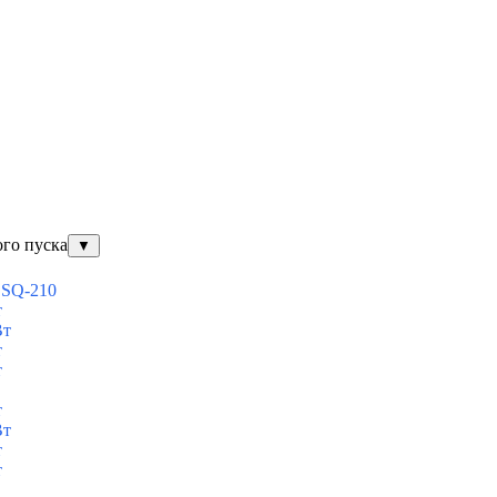
ого пуска
▼
ESQ-210
т
Вт
т
т
т
Вт
т
т