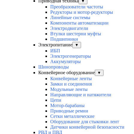
Приводная техника
▼
Преобразователи частоты
Редукторы и мотор-редукторы
Линейные системы
Компоненты автоматизации
Электродвигатели
Втулки шестерни муфты
Подшипники
Электропитание
▼
ИБП
Электрогенераторы
Аккумуляторы
Шинопроводы
Конвейерное оборудование
▼
Конвейерные ленты
Замки и соединения
Модульные ленты
Направляющие и натяжители
Цепи
Мотор-барабаны
Приводные ремни
Сетки металлические
Оборудование для стыковки лент
Датчики конвейерной безопасности
РВД и ПВД