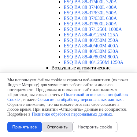
ESQ ВА 88-37/400L 320A
ESQ ВА 88-37/400L 400A
ESQ ВА 88-37/630L 500A
ESQ ВА 88-37/630L 630A
ESQ ВА 88-37/800L 800A
ESQ ВА 88-37/1250L 1000A
ESQ BA 88-40/125M 125A
ESQ BA 88-40/250M 250A
ESQ BA 88-40/400M 400A
ESQ BA 88-40/630М 630A
ESQ BA 88-40/800M 800A
ESQ BA 88-40/1250М 1250A
Воздушные автоматические
выключатели
▼
ESQ ВА99-40B 3F M2C2S2 M
Мы используем файлы cookie и сервисы веб-аналитики (включая
Яндекс.Метрику) для улучшения работы сайта и анализа
2500A
посещаемости. Продолжая использовать сайт или нажимая
ESQ ВА99-40A 3F M2C2S2 М
«Принять», вы соглашаетесь с
Политикой использования файлов
800A
Cookie
, и даете
Согласие на обработку персональных данных
.
ESQ ВА99-40A 3F M2C2S2 М
Обратите внимание, что вы можете отозвать свое согласие в
630A
любое время. При нажатии «Отклонить» данные не собираются.
ESQ ВА99-40A 3F M2C2S2 М
Подробнее в
Политике обработки персональных данных
.
2000A
ESQ ВА99-40A 3F M2C2S2 М
Принять все
Отклонить
Настроить cookie
1600A
ESQ ВА99-40A 3F M2C2S2 М